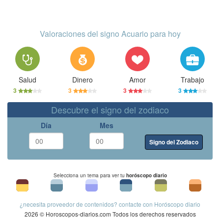
Valoraciones del signo Acuario para hoy
Salud
Dinero
Amor
Trabajo
3
3
3
3
Descubre el signo del zodiaco
Día
Mes
Signo del Zodiaco
Selecciona un tema para ver tu
horóscopo diario
¿necesita proveedor de contenidos? contacte con Horóscopo diario
2026 © Horoscopos-diarios.com Todos los derechos reservados