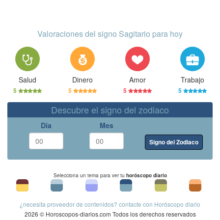
Valoraciones del signo Sagitario para hoy
Salud
Dinero
Amor
Trabajo
5
5
5
5
Descubre el signo del zodiaco
Día
Mes
Signo del Zodiaco
Selecciona un tema para ver tu
horóscopo diario
¿necesita proveedor de contenidos? contacte con Horóscopo diario
2026 © Horoscopos-diarios.com Todos los derechos reservados