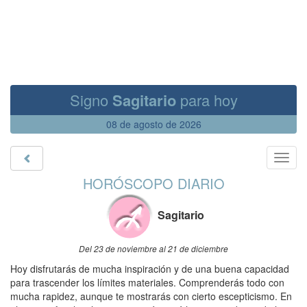
Signo
Sagitario
para hoy
08 de agosto de 2026
Toggl
navig
HORÓSCOPO DIARIO
Sagitario
Del 23 de noviembre al 21 de diciembre
Hoy disfrutarás de mucha inspiración y de una buena capacidad
para trascender los límites materiales. Comprenderás todo con
mucha rapidez, aunque te mostrarás con cierto escepticismo. En