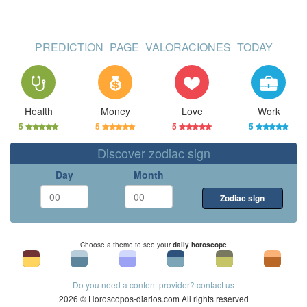
PREDICTION_PAGE_VALORACIONES_TODAY
Health
Money
Love
Work
5
5
5
5
Discover zodiac sign
Day
Month
Zodiac sign
Choose a theme to see your
daily horoscope
Do you need a content provider? contact us
2026 © Horoscopos-diarios.com All rights reserved