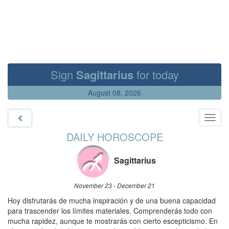
Sign
Sagittarius
for today
August 08, 2026
Toggl
navig
DAILY HOROSCOPE
Sagittarius
November 23 - December 21
Hoy disfrutarás de mucha inspiración y de una buena capacidad
para trascender los límites materiales. Comprenderás todo con
mucha rapidez, aunque te mostrarás con cierto escepticismo. En