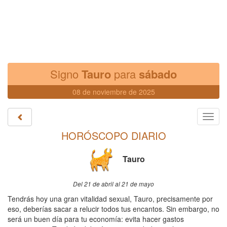
Signo
Tauro
para
sábado
08 de noviembre de 2025
Toggl
navig
HORÓSCOPO DIARIO
Tauro
Del 21 de abril al 21 de mayo
Tendrás hoy una gran vitalidad sexual, Tauro, precisamente por
eso, deberías sacar a relucir todos tus encantos. Sin embargo, no
será un buen día para tu economía: evita hacer gastos