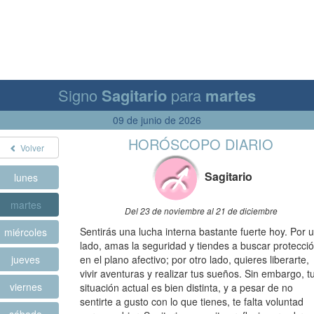
Signo
Sagitario
para
martes
09 de junio de 2026
HORÓSCOPO DIARIO
Volver
Sagitario
lunes
martes
Del 23 de noviembre al 21 de diciembre
Sentirás una lucha interna bastante fuerte hoy. Por 
miércoles
lado, amas la seguridad y tiendes a buscar protecci
jueves
en el plano afectivo; por otro lado, quieres liberarte,
vivir aventuras y realizar tus sueños. Sin embargo, t
viernes
situación actual es bien distinta, y a pesar de no
sentirte a gusto con lo que tienes, te falta voluntad