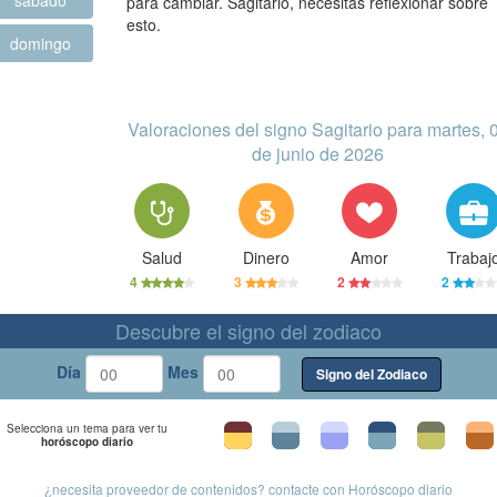
sábado
para cambiar. Sagitario, necesitas reflexionar sobre
esto.
domingo
Valoraciones del signo Sagitario para martes, 
de junio de 2026
Salud
Dinero
Amor
Trabaj
4
3
2
2
Descubre el signo del zodiaco
Día
Mes
Signo del Zodiaco
Selecciona un tema para ver tu
horóscopo diario
¿necesita proveedor de contenidos? contacte con Horóscopo diario