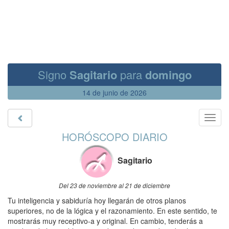
Signo
Sagitario
para
domingo
14 de junio de 2026
Toggl
navig
HORÓSCOPO DIARIO
Sagitario
Del 23 de noviembre al 21 de diciembre
Tu inteligencia y sabiduría hoy llegarán de otros planos
superiores, no de la lógica y el razonamiento. En este sentido, te
mostrarás muy receptivo-a y original. En cambio, tenderás a