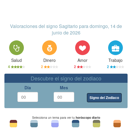
Valoraciones del signo Sagitario para domingo, 14 de
junio de 2026
Salud
Dinero
Amor
Trabajo
4
2
2
2
Descubre el signo del zodiaco
Día
Mes
Signo del Zodiaco
Selecciona un tema para ver tu
horóscopo diario