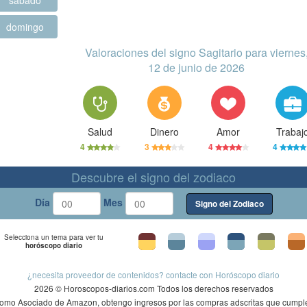
sábado
domingo
Valoraciones del signo Sagitario para viernes
12 de junio de 2026
Salud
Dinero
Amor
Trabaj
4
3
4
4
Descubre el signo del zodiaco
Día
Mes
Signo del Zodiaco
Selecciona un tema para ver tu
horóscopo diario
¿necesita proveedor de contenidos? contacte con Horóscopo diario
2026 © Horoscopos-diarios.com Todos los derechos reservados
omo Asociado de Amazon, obtengo ingresos por las compras adscritas que cumpl