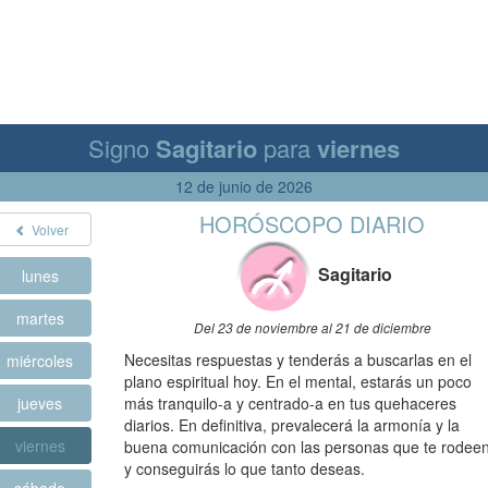
Signo
Sagitario
para
viernes
12 de junio de 2026
HORÓSCOPO DIARIO
Volver
Sagitario
lunes
martes
Del 23 de noviembre al 21 de diciembre
Necesitas respuestas y tenderás a buscarlas en el
miércoles
plano espiritual hoy. En el mental, estarás un poco
jueves
más tranquilo-a y centrado-a en tus quehaceres
diarios. En definitiva, prevalecerá la armonía y la
viernes
buena comunicación con las personas que te rodeen
y conseguirás lo que tanto deseas.